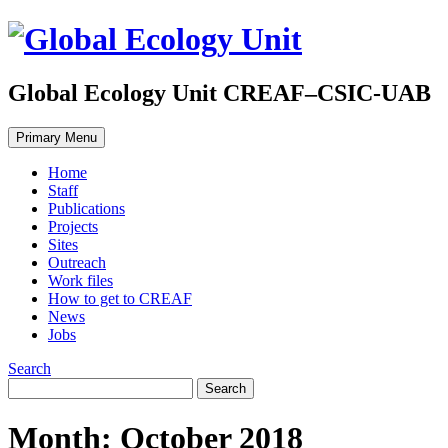
Global Ecology Unit CREAF–CSIC-UAB
Primary Menu
Home
Staff
Publications
Projects
Sites
Outreach
Work files
How to get to CREAF
News
Jobs
Search
Month: October 2018