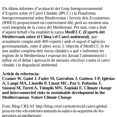
Els últims informes d’avaluació del Grup Intergovernamental
d’Experts sobre el Canvi Climàtic (IPCC) i la Plataforma
Intergovernamental sobre Biodiversitat i Serveis dels Ecosistemes
(IPBES) proporcionen un coneixement útil, però no mostren una
visió integrada de la conca del Mediterrani. Per tant, com a fruit
d’aquest treball s’ha establert la xarxa
MedECC (Experts del
Mediterranis sobre el Clima i el Canvi ambiental)
, que
actualment compta amb 400 experts i amb el suport d’agències
governamentals, entre d’altres socis. L’objectiu d’MedECC és fer
una anàlisi completa dels riscos climàtics a què s’enfronten les
regions de la Mediterrània i exposar-los davant l’administració i
influir en el debat i aprovació de mesures efectives contra el canvi
climàtic i la degradació ambiental.
Article de referència:
Cramer W, Guiot J, Fader M, Garrabou J, Gattuso J-P, Iglesias
A, Lange MA, Lionello P, Llasat MC, Paz S, Peñuelas J,
Snoussi M, Toreti A, Tsimplis MN, Xoplaki E. Climate change
and interconnected risks to sustainable development in the
Mediterranean.
Nature Climate Change
Font: Blog CREAF http://blog.creaf.cat/noticies/el-canvi-global-
posa-en-risc-els-sistemes-naturals-la-salut-i-la-seguretat-de-les-
persones-al-mediterrani/