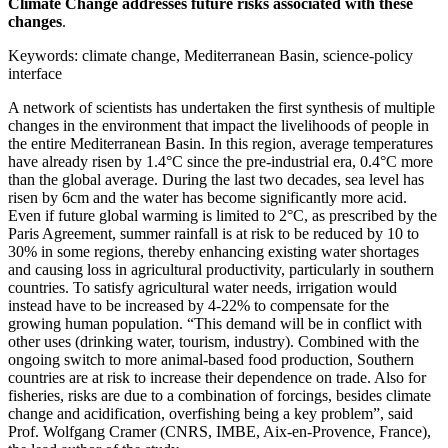
Climate Change addresses future risks associated with these
changes
.
Keywords: climate change, Mediterranean Basin, science-policy
interface
A network of scientists has undertaken the first synthesis of multiple
changes in the environment that impact the livelihoods of people in
the entire Mediterranean Basin. In this region, average temperatures
have already risen by 1.4°C since the pre-industrial era, 0.4°C more
than the global average. During the last two decades, sea level has
risen by 6cm and the water has become significantly more acid.
Even if future global warming is limited to 2°C, as prescribed by the
Paris Agreement, summer rainfall is at risk to be reduced by 10 to
30% in some regions, thereby enhancing existing water shortages
and causing loss in agricultural productivity, particularly in southern
countries. To satisfy agricultural water needs, irrigation would
instead have to be increased by 4-22% to compensate for the
growing human population. “This demand will be in conflict with
other uses (drinking water, tourism, industry). Combined with the
ongoing switch to more animal-based food production, Southern
countries are at risk to increase their dependence on trade. Also for
fisheries, risks are due to a combination of forcings, besides climate
change and acidification, overfishing being a key problem”, said
Prof. Wolfgang Cramer (CNRS, IMBE, Aix-en-Provence, France),