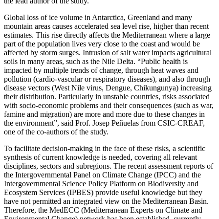
the lead author of the study.
Global loss of ice volume in Antarctica, Greenland and many
mountain areas causes accelerated sea level rise, higher than recent
estimates. This rise directly affects the Mediterranean where a large
part of the population lives very close to the coast and would be
affected by storm surges. Intrusion of salt water impacts agricultural
soils in many areas, such as the Nile Delta. “Public health is
impacted by multiple trends of change, through heat waves and
pollution (cardio-vascular or respiratory diseases), and also through
disease vectors (West Nile virus, Dengue, Chikungunya) increasing
their distribution. Particularly in unstable countries, risks associated
with socio-economic problems and their consequences (such as war,
famine and migration) are more and more due to these changes in
the environment”, said Prof. Josep Peñuelas from CSIC-CREAF,
one of the co-authors of the study.
To facilitate decision-making in the face of these risks, a scientific
synthesis of current knowledge is needed, covering all relevant
disciplines, sectors and subregions. The recent assessment reports of
the Intergovernmental Panel on Climate Change (IPCC) and the
Intergovernmental Science Policy Platform on Biodiversity and
Ecosystem Services (IPBES) provide useful knowledge but they
have not permitted an integrated view on the Mediterranean Basin.
Therefore, the MedECC (Mediterranean Experts on Climate and
Environmental Change) network has been established, currently