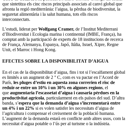
que sintetitza els cinc riscos principals associats al canvi global que
afronta la regió mediterrània: l’aigua, la pèrdua de biodiversitat, la
seguretat alimentària i la salut humana, tots ells riscos
interconnectats.
L’estudi, liderat per
Wolfgang Cramer,
de l’Institut Mediterrani
d’Biodiversitat i Ecologia marina i continental (IMBE, França), ha
comptat amb la participació de experts de 18 institucions de recerca
de França, Alemanya, Espanya, Japó, Itàlia, Israel, Xipre, Regne
Unit, el Marroc i Hong Kong.
EFECTES SOBRE LA DISPONIBILITAT D’AIGUA
En el cas de la disponibilitat d’aigua, fins i tot si l’escalfament global
es limités a un augment de 2 ° C, com es va pactar en l’Acord de
París,
les pluges d’estiu en aquesta zona correrien el risc de
reduir-se entre un 10% i un 30% en algunes regions
, el
que
augmentaria l’escassetat d’aigua i causaria pèrdues en la
productivitat agrícola
, particularment en els països del sud. D’altra
banda, s’
espera que la demanda d’aigua s’incrementarà entre
un 4% i un 22%
si es volen satisfer les necessitats d’aigua de
l’agricultura i compensar el creixement de la població humana.
L’augment de la demanda estarà en conflicte amb altres usos, com la
necessitat d’aigua potable o l’ús per al turisme o la indústria.