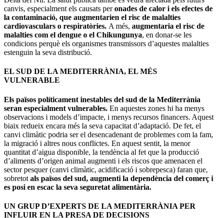
canvis, especialment els causats per
onades de calor i els efectes de
la contaminació, que augmentarien el risc de malalties
cardiovasculars o respiratòries.
A més,
augmentaria el risc de
malalties com el dengue o el Chikungunya
, en donar-se les
condicions perquè els organismes transmissors d’aquestes malalties
estenguin la seva distribució.
EL SUD DE LA MEDITERRÀNIA, EL MÉS
VULNERABLE
Els països políticament inestables del sud de la Mediterrània
seran especialment vulnerables.
En aquestes zones hi ha menys
observacions i models d’impacte, i menys recursos financers. Aquest
biaix redueix encara més la seva capacitat d’adaptació. De fet, el
canvi climàtic podria ser el desencadenant de problemes com la fam,
la migració i altres nous conflictes. En aquest sentit, la menor
quantitat d’aigua disponible, la tendència al fet que la producció
d’aliments d’origen animal augmenti i els riscos que amenacen el
sector pesquer (canvi climàtic, acidificació i sobrepesca) faran que,
sobretot
als països del sud, augmenti la dependència del comerç i
es posi en escac la seva seguretat alimentària.
UN GRUP D’EXPERTS DE LA MEDITERRÀNIA PER
INFLUIR EN LA PRESA DE DECISIONS