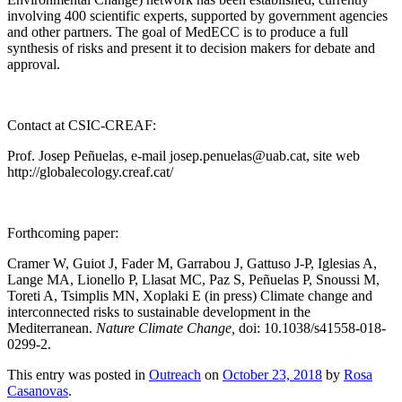
involving 400 scientific experts, supported by government agencies
and other partners. The goal of MedECC is to produce a full
synthesis of risks and present it to decision makers for debate and
approval.
Contact at CSIC-CREAF:
Prof. Josep Peñuelas, e-mail josep.penuelas@uab.cat, site web
http://globalecology.creaf.cat/
Forthcoming paper:
Cramer W, Guiot J, Fader M, Garrabou J, Gattuso J-P, Iglesias A,
Lange MA, Lionello P, Llasat MC, Paz S, Peñuelas P, Snoussi M,
Toreti A, Tsimplis MN, Xoplaki E (in press) Climate change and
interconnected risks to sustainable development in the
Mediterranean.
Nature Climate Change,
doi: 10.1038/s41558-018-
0299-2.
This entry was posted in
Outreach
on
October 23, 2018
by
Rosa
Casanovas
.