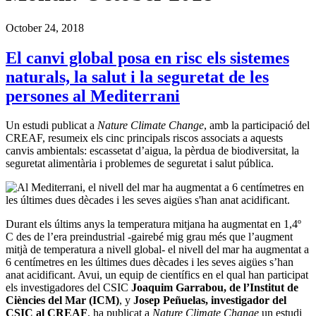
October 24, 2018
El canvi global posa en risc els sistemes
naturals, la salut i la seguretat de les
persones al Mediterrani
Un estudi publicat a
Nature Climate Change
, amb la participació del
CREAF, resumeix els cinc principals riscos associats a aquests
canvis ambientals: escassetat d’aigua, la pèrdua de biodiversitat, la
seguretat alimentària i problemes de seguretat i salut pública.
Durant els últims anys la temperatura mitjana ha augmentat en 1,4º
C des de l’era preindustrial -gairebé mig grau més que l’augment
mitjà de temperatura a nivell global- el nivell del mar ha augmentat a
6 centímetres en les últimes dues dècades i les seves aigües s’han
anat acidificant. Avui, un equip de científics en el qual han participat
els investigadores del CSIC
Joaquim Garrabou, de l’Institut de
Ciències del Mar (ICM)
, y
Josep Peñuelas, investigador del
CSIC al CREAF
, ha publicat a
Nature Climate Change
un estudi