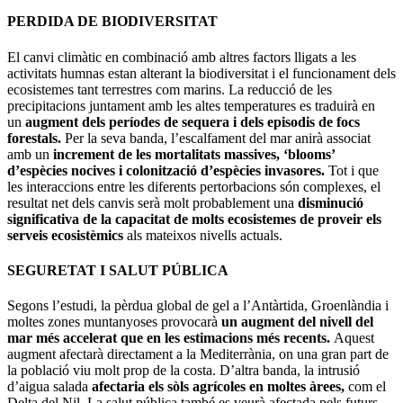
PERDIDA DE BIODIVERSITAT
El canvi climàtic en combinació amb altres factors lligats a les
activitats humnas estan alterant la biodiversitat i el funcionament dels
ecosistemes tant terrestres com marins. La reducció de les
precipitacions juntament amb les altes temperatures es traduirà en
un
augment dels períodes de sequera i dels episodis de focs
forestals.
Per la seva banda, l’escalfament del mar anirà associat
amb un
increment de les mortalitats massives, ‘blooms’
d’espècies nocives i colonització d’espècies invasores.
Tot i que
les interaccions entre les diferents pertorbacions són complexes, el
resultat net dels canvis serà molt probablement una
disminució
significativa de la capacitat de molts ecosistemes de proveir els
serveis ecosistèmics
als mateixos nivells actuals.
SEGURETAT I SALUT PÚBLICA
Segons l’estudi, la pèrdua global de gel a l’Antàrtida, Groenlàndia i
moltes zones muntanyoses provocarà
un augment del nivell del
mar més accelerat que en les estimacions més recents.
Aquest
augment afectarà directament a la Mediterrània, on una gran part de
la població viu molt prop de la costa. D’altra banda, la intrusió
d’aigua salada
afectaria els sòls agrícoles en moltes àrees,
com el
Delta del Nil. La salut pública també es veurà afectada pels futurs